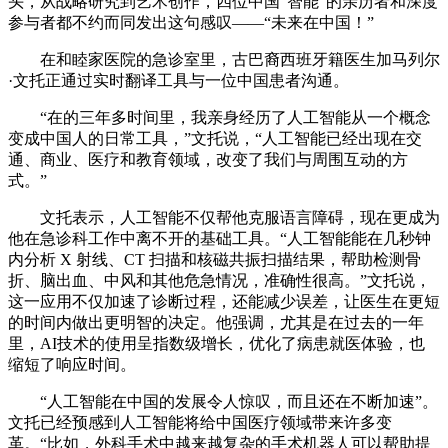
头，从战略研究到艺术创作，四位中国“智能”的亲历者和深度
参与者都不约而同发出这句感叹——“未来在中国！”
在和睦家医院的急诊室里，古巴裔西班牙籍医生加马列尔
·文托正通过实时翻译工具与一位中国患者沟通。
“在的三年多时间里，我亲身经历了人工智能从一个概念
变成中国人的日常工具，”文托说，“人工智能已经出现在交
通、商业、医疗和教育领域，改变了我们与周围互动的方
式。”
文托表示，人工智能不仅帮他克服语言障碍，现在更成为
他在急诊科工作中离不开的基础工具。“人工智能能在几秒钟
内分析 X 射线、CT 扫描和核磁共振扫描结果，帮助检测骨
折、脑出血、中风和其他危急情况，准确性很高。”文托说，
这一应用不仅加速了诊断过程，还能减少误差，让医生在更短
的时间内做出更明智的决定。他强调，尤其是在过去的一年
里，AI技术的使用呈指数级增长，优化了病患就医体验，也
缩短了响应时间。
“人工智能在中国的发展令人惊叹，而且还在不断加速”。
文托已经预感到人工智能将给中国医疗领域带来许多变
革。“比如，外科手术中越来越复杂的手术机器人可以帮助提