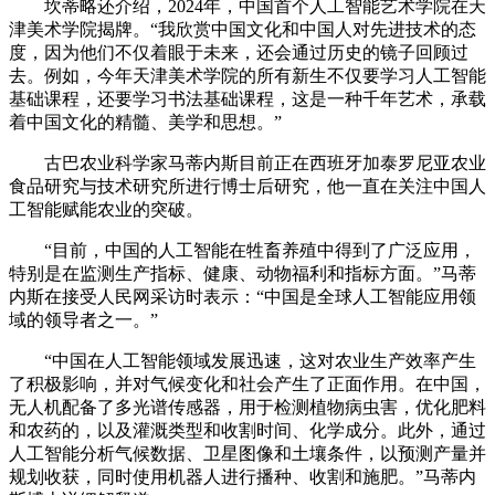
坎蒂略还介绍，2024年，中国首个人工智能艺术学院在天
津美术学院揭牌。“我欣赏中国文化和中国人对先进技术的态
度，因为他们不仅着眼于未来，还会通过历史的镜子回顾过
去。例如，今年天津美术学院的所有新生不仅要学习人工智能
基础课程，还要学习书法基础课程，这是一种千年艺术，承载
着中国文化的精髓、美学和思想。”
古巴农业科学家马蒂内斯目前正在西班牙加泰罗尼亚农业
食品研究与技术研究所进行博士后研究，他一直在关注中国人
工智能赋能农业的突破。
“目前，中国的人工智能在牲畜养殖中得到了广泛应用，
特别是在监测生产指标、健康、动物福利和指标方面。”马蒂
内斯在接受人民网采访时表示：“中国是全球人工智能应用领
域的领导者之一。”
“中国在人工智能领域发展迅速，这对农业生产效率产生
了积极影响，并对气候变化和社会产生了正面作用。在中国，
无人机配备了多光谱传感器，用于检测植物病虫害，优化肥料
和农药的，以及灌溉类型和收割时间、化学成分。此外，通过
人工智能分析气候数据、卫星图像和土壤条件，以预测产量并
规划收获，同时使用机器人进行播种、收割和施肥。”马蒂内