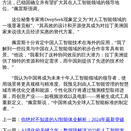
方法，已稳固确立并有望扩大其在人工智能领域的领导地
位。”佩雷斯强调。
这位秘鲁专家将DeepSeek现象定义为“对人工智能领域的
一项显著贡献”。“其高效的设计和开源使其成为对拉丁美洲国
家来说强大且经济实惠的替代方案。”
佩雷斯十分肯定中国人工智能技术在海外的应用，“我了
解到一些拉美与中国在人工智能领域的初步合作非常具有前
景。”他说，“我看到了这种协同效应的巨大潜力：拉丁美洲提
供了独特的资源和特定需求，而中国则提供了先进的技术经
验。”
“我认为中国将成为未来十年人工智能领域的领导者，使
用场景将更具规模与精准度。我预见到由人工智能管理的智慧
城市将优化交通和能源，个性化医疗将通过预测模型取得进
展，而创意产业——如视频游戏以及电影——将被生成式工具
重新定义。”佩雷斯说，“中国将成为全球人工智能标准的制定
者。”
上一篇：
你绝对不知道的AI智能体全解析：2024年最新突破
下一篇：
AI进化的关键之年：数据猿解读2025年人工智能发