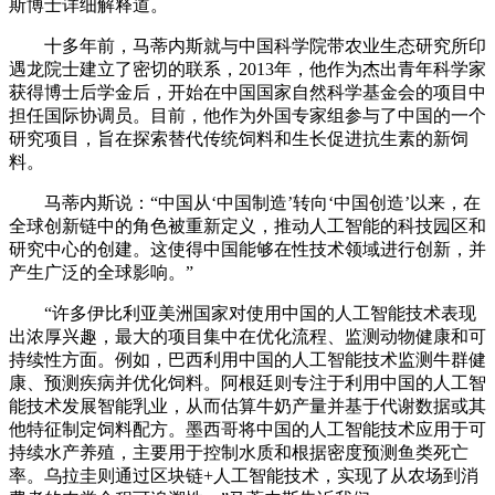
斯博士详细解释道。
十多年前，马蒂内斯就与中国科学院带农业生态研究所印
遇龙院士建立了密切的联系，2013年，他作为杰出青年科学家
获得博士后学金后，开始在中国国家自然科学基金会的项目中
担任国际协调员。目前，他作为外国专家组参与了中国的一个
研究项目，旨在探索替代传统饲料和生长促进抗生素的新饲
料。
马蒂内斯说：“中国从‘中国制造’转向‘中国创造’以来，在
全球创新链中的角色被重新定义，推动人工智能的科技园区和
研究中心的创建。这使得中国能够在性技术领域进行创新，并
产生广泛的全球影响。”
“许多伊比利亚美洲国家对使用中国的人工智能技术表现
出浓厚兴趣，最大的项目集中在优化流程、监测动物健康和可
持续性方面。例如，巴西利用中国的人工智能技术监测牛群健
康、预测疾病并优化饲料。阿根廷则专注于利用中国的人工智
能技术发展智能乳业，从而估算牛奶产量并基于代谢数据或其
他特征制定饲料配方。墨西哥将中国的人工智能技术应用于可
持续水产养殖，主要用于控制水质和根据密度预测鱼类死亡
率。乌拉圭则通过区块链+人工智能技术，实现了从农场到消