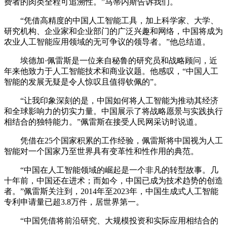
费者的肉类全程可追溯性。”马蒂内斯告诉我们。
“凭借高精度的中国人工智能工具，加上科学家、大学、
研究机构、企业家和企业部门的广泛兴趣和网络，中国将成为
农业人工智能应用领域的无可争议的领导者。”他总结道。
埃德加·佩雷斯是一位来自秘鲁的研究员和战略顾问，近
年来他致力于人工智能技术和商业议题。他感叹，“中国人工
智能的发展无疑是令人惊叹且值得钦佩的”。
“让我印象深刻的是，中国如何将人工智能为推动其经济
和全球影响力的切实力量。中国展示了将战略愿景与实践执行
相结合的独特能力。”佩雷斯在接受人民网采访时说道。
凭借在25个国家积累的工作经验，佩雷斯将中国视为人工
智能对一个国家乃至世界具有变革性和性作用的典范。
“中国在人工智能领域的崛起是一个非凡的转型故事。几
十年前，中国还在进术；而如今，中国已成为技术趋势的创造
者。”佩雷斯关注到，2014年至2023年，中国生成式人工智能
专利申请量已超3.8万件，居世界第一。
“中国凭借将前沿研究、大规模投资和实际应用相结合的