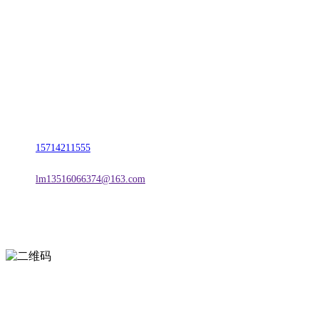
名称：辽宁FH至尊官网金属科技有限公司
地址：朝阳市朝阳县柳城经济开发区有色金属工业园
电话：
15714211555
邮箱：
lm13516066374@163.com
扫一扫进入手机网站