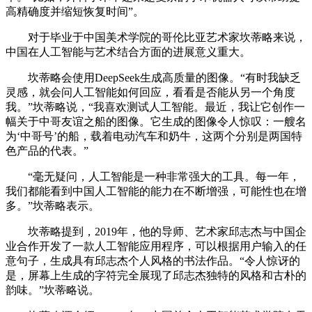
高精确度并缩短恢复时间”。
对于毕业于中国美术学院的哥伦比亚艺术家坎蒂略来说，
中国在人工智能与艺术结合方面的进展意义重大。
坎蒂略会使用DeepSeek生成高质量的图像。“有时我缺乏
灵感，就会问人工智能如何回应，看看是否能从另一个角度
我。”坎蒂略说，“我喜欢测试人工智能。最近，我让它创作一
幅关于中哥友谊之船的图像。它生成的图像令人惊叹：一艘名
为‘中哥号’的船，载着电动汽车和奶牛，这两个分别是两国特
色产品的代表。”
“毫无疑问，人工智能是一种非常强大的工具。每一年，
我们都能看到中国人工智能的能力在不断增强，可能性也在增
多。”坎蒂略表示。
坎蒂略提到，2019年，他的导师、艺术家邱志杰与中国企
业合作开发了一款人工智能应用程序，可以根据用户输入的任
意句子，生成具有邱志杰个人风格的书法作品。“令人惊讶的
是，屏幕上生成的字符完全展现了邱志杰独特的风格和古朴的
韵味。”坎蒂略说。