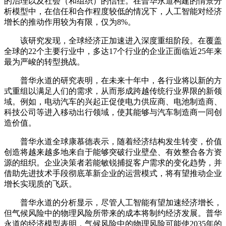
的治理以及社会（和组织）的信任。在普华永道构建的情景分
析模型中，在信任和合作程度较低的情况下，人工智能对经济
增长的推动作用较为有限，仅为8%。
该研究发现，全球经济正加速进入深度重组阶段。在覆盖
全球的22个主要行业中，多达17个行业的企业正面临近25年来
最为严峻的转型挑战。
普华永道的研究表明，在未来十年中，各行业将以新的方
式重组以满足人们的需求，从而形成跨越传统行业界限的新领
域。例如，电动汽车的兴起正促使电力供应商、电池制造商、
科技公司等进入移动出行领域，使其能够与汽车制造商一同创
造价值。
普华永道全球康慕德表示，随着经济结构发生转变，价值
创造将越来越多地来自于能够突破行业壁垒、有效整合各方资
源的组织。企业决策者若能敏锐捕捉客户需求的变化趋势，并
借助先进技术手段彻底革新企业的运营模式，将有望推动企业
增长实现质的飞跃。
普华永道的分析显示，尽管人工智能有望加速经济增长，
但气候风险中的物理风险所带来的成本将制约经济发展。普华
永道的经济模型表明，气候风险中的物理风险可能使2035年的