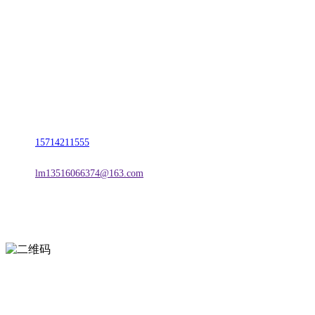
名称：辽宁FH至尊官网金属科技有限公司
地址：朝阳市朝阳县柳城经济开发区有色金属工业园
电话：
15714211555
邮箱：
lm13516066374@163.com
扫一扫进入手机网站