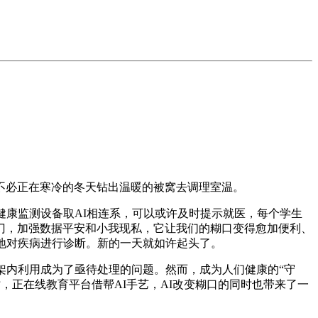
必正在寒冷的冬天钻出温暖的被窝去调理室温。
康监测设备取AI相连系，可以或许及时提示就医，每个学生
门，加强数据平安和小我现私，它让我们的糊口变得愈加便利、
地对疾病进行诊断。新的一天就如许起头了。
内利用成为了亟待处理的问题。然而，成为人们健康的“守
，正在线教育平台借帮AI手艺，AI改变糊口的同时也带来了一