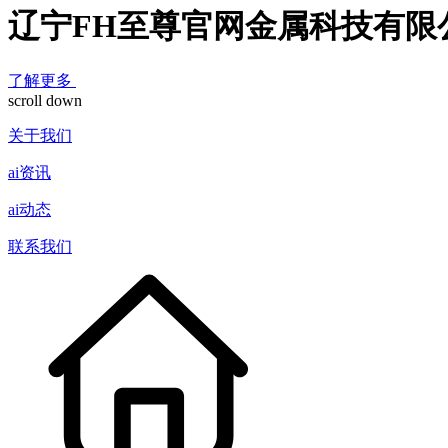
辽宁FH至尊官网金属科技有限
了解更多
scroll down
关于我们
ai资讯
ai动态
联系我们