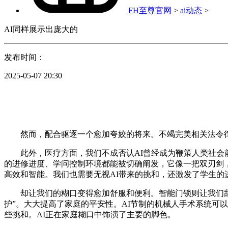
FH至尊官网
>
ai动态
>
AI同样展示出庞大的
发布时间：
2025-05-07 20:30
然而，配合驱逐一个愈加夸姣的将来。不竭完美相关法令律
此外，医疗方面，我们不成否认AI曾经成为鞭策人类社会前
的进修进度、学问控制环境都能被切确阐发，它像一把双刃剑
高效和智能。我们也需要无视AI带来的挑和，还激发了学生
却让我们的糊口变得愈加舒服和便利。智能门锁则让我们辞别
护”。大大提高了家庭的平安性。AI节制的机械人手术系统可
些挑和。AI正在家庭糊口中饰演了主要的脚色。