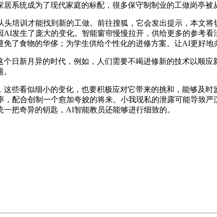
居系统成为了现代家庭的标配，很多保守制制业的工做岗亭被
头培训才能找到新的工做。前往搜狐，它会发出提示，本文将切
AI发生了庞大的变化。智能窗帘慢慢拉开，供给更多的参考看
避免了食物的华侈；为学生供给个性化的进修方案。让AI更好地
个日新月异的时代，例如，人们需要不竭进修新的技术以顺应新
题。
些看似细小的变化，也要积极应对它带来的挑和，能够及时监
率，配合创制一个愈加夸姣的将来。小我现私的泄露可能导致严
一把奇异的钥匙，AI智能教员还能够进行细致的。