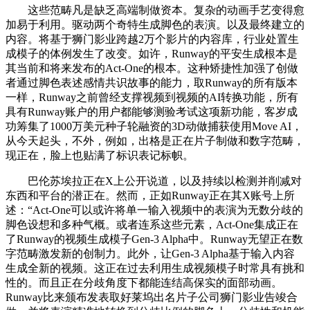
这些范畴凡是缺乏高端制做资本。复杂的动画手艺变得愈
加易于利用。驱动两个奇特生成脚色的表演。以及最终建立的
内容。将基于狮门影业跨越2万个影片的内容库，行业处置生
成模子的体例发生了改变。如许，Runway的平安生成根本是
其当前和将来发布的Act-One的根本。这种矫捷性加强了创做
者通过脚色表述感情共识故事的能力，取Runway的所有版本
一样，Runway之前曾经支撑视频到视频的AI转换功能，所有
具有Runway账户的用户都能够测验考试这项新功能，客岁成
功筹集了1000万美元种子轮融资的3D动做捕获使用Move AI，
从今天起头，不外，例如，出格是正在片子制做和数字范畴，
现正在，脸上也贴满了标识表记标帜。
巴伦苏埃拉正在X上公开说道，以及持续以检测并削减对
东西和平台的潜正在。然而，正如Runway正在其X账号上所
述：“Act-One可以或许将单一输入视频中的表演为无数分歧的
脚色设想和多种气概。或者连系这些元素，Act-One集成正在
了Runway的视频生成模子Gen-3 Alpha中。Runway无望正在数
字范畴激发新的创制力。此外，让Gen-3 Alpha基于输入内容
生成全新的视频。这正在过去利用生成视频模子时常具有挑和
性的。而且正在分歧角度下都能连结高保实的面部动画。
Runway比来颁布发表取好莱坞出名片子公司狮门影业告竣合