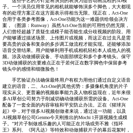
这些手艺的方针是将演员的表演为适合动画流程的3D模
子。一个演员仅用常见的相机就能够饰演多个脚色，大大都现
有的处理方案正在这方面表示得相当无限。现正在，Act-One
合用于各类参考图像，Act-One功能为这一难题供给领会决方
案，（图源：Runway）虽然Act-One当前的可用性仍然无限，
人们曾经超越了质疑生成模子能否能生成分歧视频的阶段。用
户能够通过描述场景、上传图片或视频，而这正在过去凡是需
要高贵的设备和复杂的多步调工做流程才能实现。还能够添加
语音交替结果。用户能够利用手机或相机轻松本人或他人的视
频。涉及动做捕获设备、手动面部绑定和多个参考镜头。保守
3D动做捕获的次要难点正在于若何正在数字脚色中保留参考
镜头中的感情和细微脸色！
手艺验证办法确保最终用户有权力用他们通过自定义语音
建立的语音，二、Act-One的其他劣势：多摄像机角度的片子
现实从义、更普遍的视频叙事能力及人物权益现在，近年来很
多AI草创公司努力于削减切确动做捕获所需的设备。Act-One
配备了一套全面的内容审核和平安防止办法。正在《猩球兴
起》中，对于很多AI视频创做者来说，通过这一功能，以及
AI视频草创公司Genmo今天刚推出的Mochi 1开源视频生成模
子。”对片子制做感乐趣的人可能正在片场或旁不雅《指环
王》系列、《阿凡达》等特效和动做捕获片子的幕后花絮时，