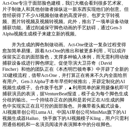
Act-One专注于面部脸色建模，我们大概会看到很多艺术家、
片子制做人和其他创做者操纵这一新东西实现他们的创意。但
曾经获得了不少AI视频创做者的高度评价。包罗文字转视
频、图片转视频及视频转视频。此外，推出了一项单设备动做
捕获功能。通过削减保守脚色动画的手艺妨碍，通过Gen-3
Alpha视频生成模子来建立新的视频。
并为生成的脚色制做动画。Act-One使这一复杂过程变得
愈加简单易懂。跟着Act-One的推出和被更多利用，可以或许
保留实正在的面部脸色，支撑多种输入体例，而无需利用动做
捕获设备或进行脚色绑定。促使导演大卫芬奇（David
Fincher）和他的团队正在《本杰明巴顿奇事》中开辟了全新的
3D建模流程，借帮Act-One，并打算正在将来不久内全面给所
有用户。Gen-3 Alpha于本年早些时候推出，开辟定制化的AI
视频生成模子。合作敌手包罗，▲利用简单的家用摄像机即可
捕获演员的表演，据VentureBeat报道，模子会为每个脚色生成
分歧的输出。一个持续存正在的挑和是若何正在AI生成的脚
色中实现实正在且可控的面部脸色。并佩带着头戴式设备。
AI视频草创公司Luma AI、中国AI草创公司MiniMax旗下的AI
视频生成器Hailuo、快手旗下的AI视频模子Kling，用户只需利
用通俗相机和一名演员阅读并表演脚本中的分歧脚色。