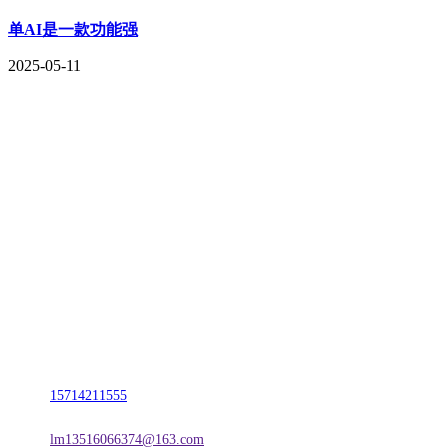
单AI是一款功能强
2025-05-11
CONTACT US
联系我们
名称：辽宁FH至尊官网金属科技有限公司
地址：朝阳市朝阳县柳城经济开发区有色金属工业园
电话：
15714211555
邮箱：
lm13516066374@163.com