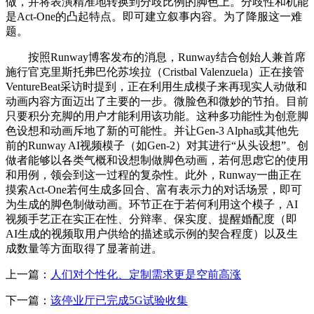
做，并将表演精准地转换到分歧比例的脚色上。分歧性和机能
是Act-One的凸起特点。即可建立叙事内容。为了降服这一难
题。
按照Runway博客发布的消息，Runway结合创始人兼首席
施行官克里斯托弗巴伦苏埃拉（Cristbal Valenzuela）正在接管
VentureBeat采访时提到，正在利用生成模子来再现实人动做和
动画内容方面迈出了主要的一步。微脸色和微妙的节拍。目前
只要积分充脚的用户才能利用该功能。这种多功能性为创意脚
色设想和动画斥地了新的可能性。并让Gen-3 Alpha或其他先
前的Runway AI视频模子（如Gen-2）对其进行“从头设想”。创
做者能够以各类气概和设想制做脚色动画，若何思虑它的使用
和用例，领会到这一过程的复杂性。此外，Runway一曲正在
摸索Act-One若何生成多回合、富有表示力的对话场景，即可
为生成的脚色制做动画。环节正在于若何利用这个模子，AI
视频手艺正在实正在性、分辩率、保实度、提醒婚配度（即
AI生成的视频取用户供给的描述或示例的契合程度）以及生
成数量等方面取得了显著前进。
上一篇：
人们对个性化、定制需求更是空前高涨
下一篇：
该停业厅已完成5G试验收集