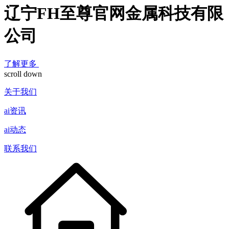
辽宁FH至尊官网金属科技有限
公司
了解更多
scroll down
关于我们
ai资讯
ai动态
联系我们