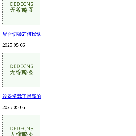
配合切磋若何操纵
2025-05-06
设备搭载了最新的
2025-05-06