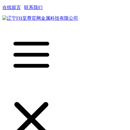
在线留言
|
联系我们