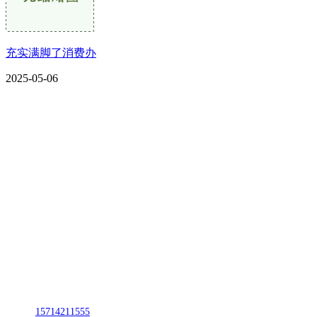
充实满脚了消费办
2025-05-06
CONTACT US
联系我们
名称：辽宁FH至尊官网金属科技有限公司
地址：朝阳市朝阳县柳城经济开发区有色金属工业园
电话：
15714211555