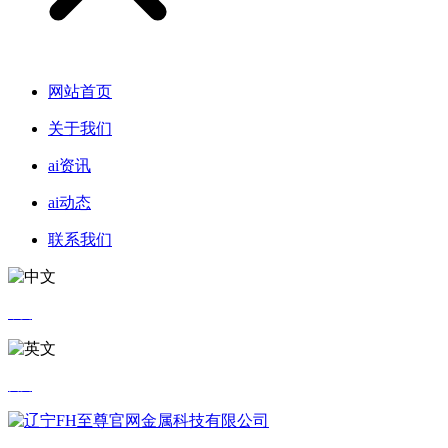
网站首页
关于我们
ai资讯
ai动态
联系我们
中文
英文