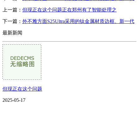
上一篇：
但现正在这个问题正在郑州有了智能处理之
下一篇：
外不雅方面S25Ultra采用的钛金属材质边框、新一代
最新新闻
但现正在这个问题
2025-05-17
CONTACT US
联系我们