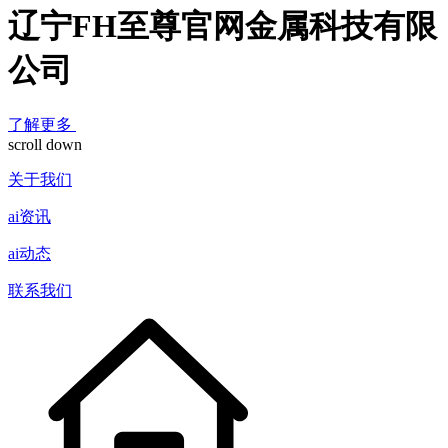
辽宁FH至尊官网金属科技有限
公司
了解更多
scroll down
关于我们
ai资讯
ai动态
联系我们