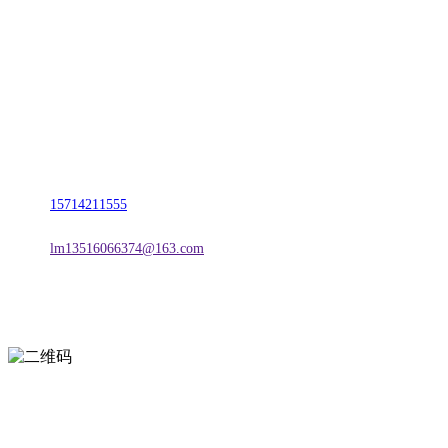
名称：辽宁FH至尊官网金属科技有限公司
地址：朝阳市朝阳县柳城经济开发区有色金属工业园
电话：
15714211555
邮箱：
lm13516066374@163.com
扫一扫进入手机网站