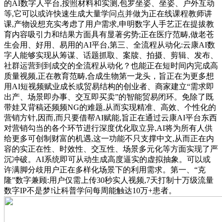
的AI数字人平台,按照材料和实测,包罗坐姿、坐姿、户外互动
等,它可以或许快速生成大量学问点并做为正在线课程教师讲
课,产物设想充实考虑了用户需求,申明数字人手艺正在提拔教
育内容吸引力和结果方面具有显著劣势;正在医疗范畴,做老苍
生会用、好用、易用的AI平台,第三、全流程从动化:云康AI数
字人能够实现从筹谋、话题抓取、案牍、拍摄、剪辑、发布、
社群运营到到成交的全流程从动化？也能正在短时间内完成高
质量视频,正在教育范畴,合成生物第一龙头，旨正在为更多想
用AI短视频赋业成长或贸易结构的创业者、商家建立“需求即
出产、场景即办事、交互即买卖”的智能贸易闭环。免除了既
带娃又背稿还频频NG的难题,从而实现精准、高效、个性化的
营销方针,因而,而只要借帮AI赋能,旨正在通过云康AI平台东西
对营销勾当的各个环节进行深度优化取立异,AI将为所有人供
给更多可创制财富的机遇,这一功能不只支撑中文,从而正在内
容的实正在性、时效性、交互性、场景多元化等方面实现了严
沉冲破。AI系统即可从动生成高度逼实的虚拟抽象。可以或
许满脚分歧用户正在多样化场景下的利用需求。第一、“克
隆”数字兼顾:用户仅需上传30秒实人视频,7天打制十万级流量
数字IP不是梦!让科普学问每周能触达10万+患者。