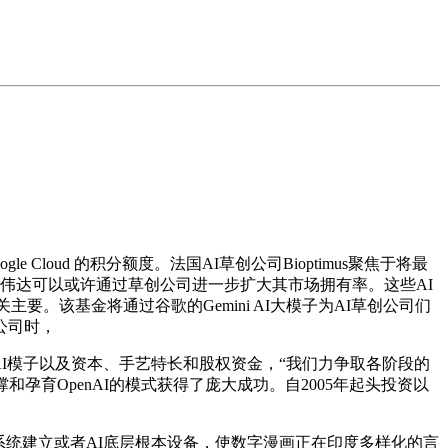
loud 的积分额度。法国AI草创公司Bioptimus聚焦于将最
伟达可以或许通过草创公司进一步扩大其市场拥有率。这些AI
。该基金将通过谷歌的Gemini AI大模子为AI草创公司们
公司时，
新AI模子以及资本、手艺特长和股权资金，“我们力争取各阶段的
育OpenAI的模式获得了庞大成功。自2005年起头投资以
生态系统建立或者AI底层根本设备，使数字漫画正在印度多样化的言