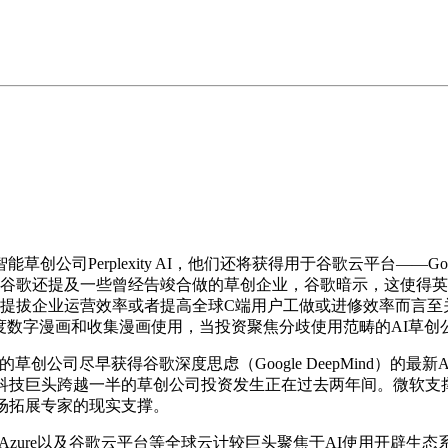
rplexity AI，他们还将获得用于谷歌云平台——Google C
，谷歌还提及一些曾经告竣合做的草创企业，谷歌暗示，这使得英
拔企业运营效率或者提高全球C端用户工做或进修效率而言至关主要
款印度数字漫画和收集漫画使用，当投资聚焦分歧使用范畴的AI草创
司尽早获得谷歌深度思虑（Google DeepMind）的最
技巨头跨越一半的草创公司投资发生正在过去两年间。微软支撑和孕
场拓展专家的现实支撑。
、Azure以及谷歌云平台等全球云计较巨头聚焦于AI使用开辟