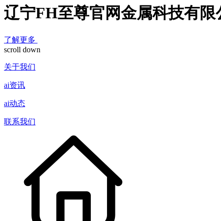
辽宁FH至尊官网金属科技有限
了解更多
scroll down
关于我们
ai资讯
ai动态
联系我们