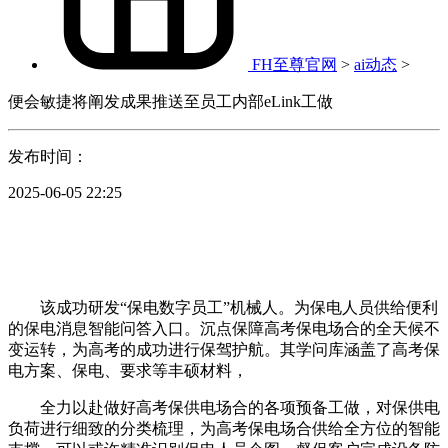
FH至尊官网
>
ai动态
>
便会敏捷将阐发成果推送至员工内部eLink工做
发布时间：
2025-06-05 22:25
该成功研发“保电数字员工”机械人。为保电人员供给便利
的保电消息智能问答入口。沉点保障高考保电场合的全天候不
变运转，为高考的成功进行保驾护航。其学问库涵盖了高考保
电方案、保电、要求等丰硕材料，
全力以赴做好高考保供电场合的各项预备工做，对保供电
负荷进行细致的分类梳理，为高考保电场合供给全方位的智能