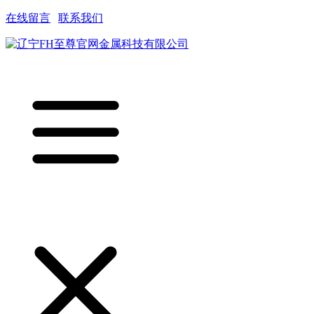
在线留言
|
联系我们