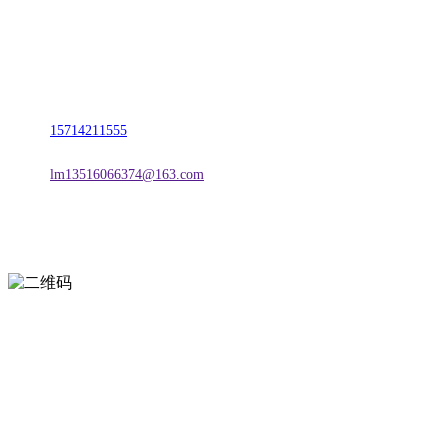
名称：辽宁FH至尊官网金属科技有限公司
地址：朝阳市朝阳县柳城经济开发区有色金属工业园
电话：
15714211555
邮箱：
lm13516066374@163.com
扫一扫进入手机网站