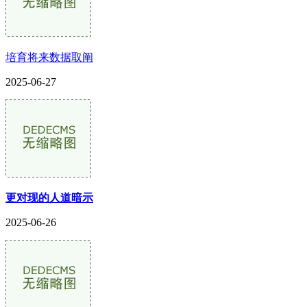
培育将来数据取阐
2025-06-27
更对现的人道暗示
2025-06-26