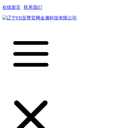
在线留言
|
联系我们