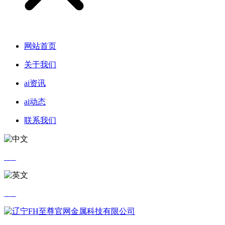
网站首页
关于我们
ai资讯
ai动态
联系我们
中文
英文