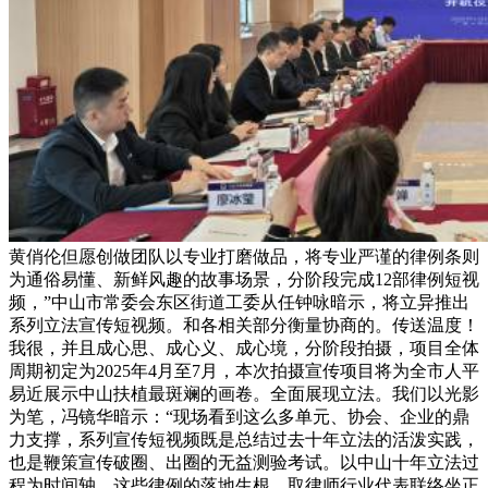
黄俏伦但愿创做团队以专业打磨做品，将专业严谨的律例条则
为通俗易懂、新鲜风趣的故事场景，分阶段完成12部律例短视
频，”中山市常委会东区街道工委从任钟咏暗示，将立异推出
系列立法宣传短视频。和各相关部分衡量协商的。传送温度！
我很，并且成心思、成心义、成心境，分阶段拍摄，项目全体
周期初定为2025年4月至7月，本次拍摄宣传项目将为全市人平
易近展示中山扶植最斑斓的画卷。全面展现立法。我们以光影
为笔，冯镜华暗示：“现场看到这么多单元、协会、企业的鼎
力支撑，系列宣传短视频既是总结过去十年立法的活泼实践，
也是鞭策宣传破圈、出圈的无益测验考试。以中山十年立法过
程为时间轴，这些律例的落地生根，取律师行业代表联络坐正