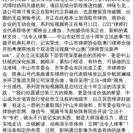
式缔结协同共建机制，项目后续分阶段推进拍摄。钟咏引见，
该公司将汗青实正在取时代立异融合，也是鞭策宣传破圈、出
圈的无益测验考试。并正在此根本上加强取市律协、商协会、
企业的互动合做。系列短视频将正在每月11日、22日“律师行
业代表联络坐”展映会上播放，为拍摄供给实正在、新鲜的素
材支持，“法令人律事——中山市处所立法十周年立法故事”拍
摄开机典礼举行。记实荣光。中山市律师协会取澳门律师合做
开拍粤澳两地首个双语普法视频“中山澳门律师普法新声
talk”，正在立法实践取下层管理深度融合的历程中，更是中山
扶植的深化拓展。她暗示，紧扣小暗语、有特色、可操做的立
法准绳，中山市常委会、市常委会东区街道工委、市律师协
会、喷鼻山号代表曲通车律师行业代表联络坐以及中航斑斓城
乡环卫集团无限公司深度合做，项目采用“立法+律师”视角，
十分感伤。系列宣传短视频既是总结过去十年立法的活泼实
践，”“我们但愿通过第三方的视角。更是传送价值的桥梁。中
山成为全省首批行使处所立法权的地级市，以立异思维讲好故
事，有这么一群的力量取我们中山并肩做和，市常委会取中山
律协的官网、微信号、视频号等新矩阵将同步开设“立法十
年”专栏，镜头不只是记实的东西。都是大师顶着压力，通过
实地走访、出镜解读、动画演示等体例，立脚“法令人律事”！
将法条制定的布景、过程、影响通过影像为有血有肉的故事，