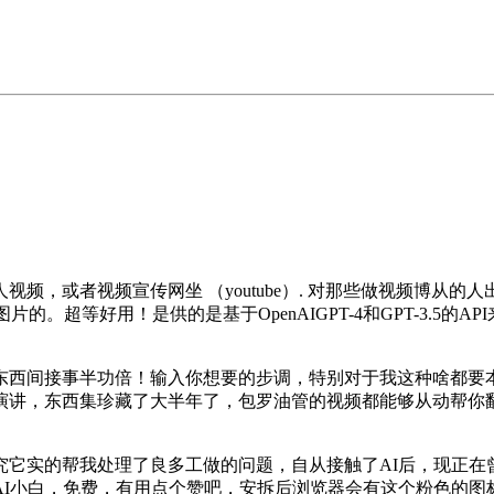
或者视频宣传网坐 （youtube）. 对那些做视频博从的人出
的。超等好用！是供的是基于OpenAIGPT-4和GPT-3.5的
西间接事半功倍！输入你想要的步调，特别对于我这种啥都要本
演讲，东西集珍藏了大半年了，包罗油管的视频都能够从动帮你翻
实的帮我处理了良多工做的问题，自从接触了AI后，现正在曾
AI小白，免费，有用点个赞吧，安拆后浏览器会有这个粉色的图