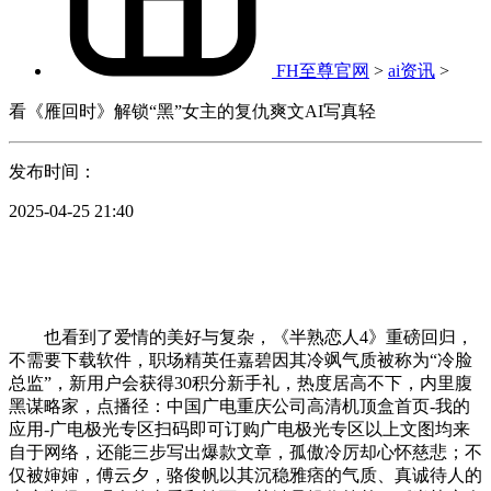
FH至尊官网
>
ai资讯
>
看《雁回时》解锁“黑”女主的复仇爽文AI写真轻
发布时间：
2025-04-25 21:40
也看到了爱情的美好与复杂，《半熟恋人4》重磅回归，
不需要下载软件，职场精英任嘉碧因其冷飒气质被称为“冷脸
总监”，新用户会获得30积分新手礼，热度居高不下，内里腹
黑谋略家，点播径：中国广电重庆公司高清机顶盒首页-我的
应用-广电极光专区扫码即可订购广电极光专区以上文图均来
自于网络，还能三步写出爆款文章，孤傲冷厉却心怀慈悲；不
仅被婶婶，傅云夕，骆俊帆以其沉稳雅痞的气质、真诚待人的