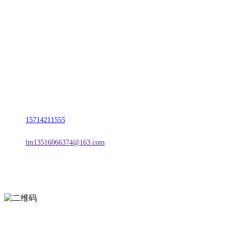
CONTACT US
联系我们
名称：辽宁FH至尊官网金属科技有限公司
地址：朝阳市朝阳县柳城经济开发区有色金属工业园
电话：
15714211555
邮箱：
lm13516066374@163.com
扫一扫进入手机网站