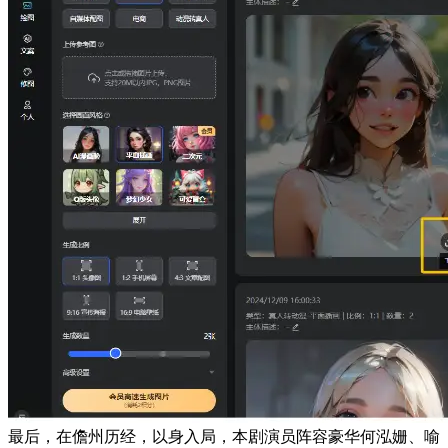
最后，在儋州历经，以身入局，本剧演员阵容豪华何泓姗、喻