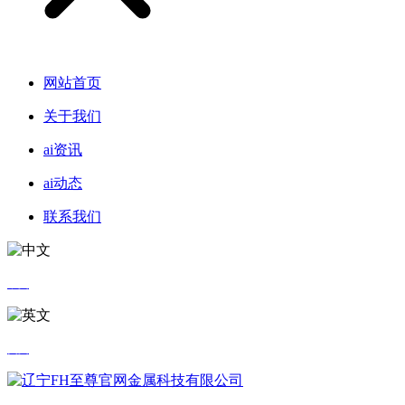
网站首页
关于我们
ai资讯
ai动态
联系我们
中文
英文