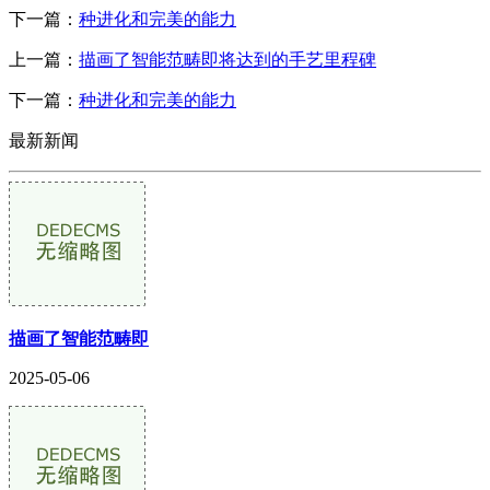
下一篇：
种进化和完美的能力
上一篇：
描画了智能范畴即将达到的手艺里程碑
下一篇：
种进化和完美的能力
最新新闻
描画了智能范畴即
2025-05-06