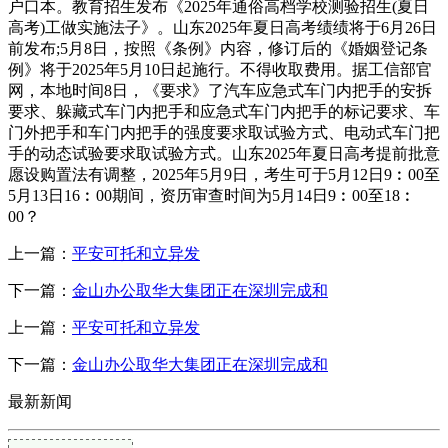
户口本。教育招生发布《2025年通俗高档学校测验招生(夏日
高考)工做实施法子》。山东2025年夏日高考绩绩将于6月26日
前发布;5月8日，按照《条例》内容，修订后的《婚姻登记条
例》将于2025年5月10日起施行。不得收取费用。据工信部官
网，本地时间8日，《要求》了汽车应急式车门内把手的安拆
要求、躲藏式车门内把手和应急式车门内把手的标记要求、车
门外把手和车门内把手的强度要求取试验方式、电动式车门把
手的动态试验要求取试验方式。山东2025年夏日高考提前批意
愿设购置法有调整，2025年5月9日，考生可于5月12日9︰00至
5月13日16︰00期间，资历审查时间为5月14日9︰00至18︰
00？
上一篇：
平安可托和立异发
下一篇：
金山办公取华大集团正在深圳完成和
上一篇：
平安可托和立异发
下一篇：
金山办公取华大集团正在深圳完成和
最新新闻