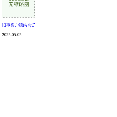
旧事客户端结合辽
2025-05-05
CONTACT US
联系我们
名称：辽宁FH至尊官网金属科技有限公司
地址：朝阳市朝阳县柳城经济开发区有色金属工业园