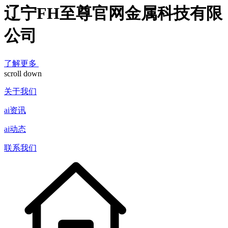
辽宁FH至尊官网金属科技有限
公司
了解更多
scroll down
关于我们
ai资讯
ai动态
联系我们