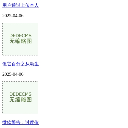
用户通过上传本人
2025-04-06
但它百分之从动生
2025-04-06
微软警告：过度依