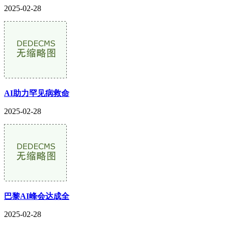
2025-02-28
AI助力罕见病救命
2025-02-28
巴黎AI峰会达成全
2025-02-28