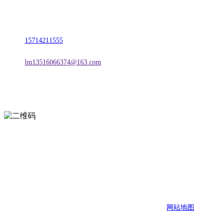
地址：朝阳市朝阳县柳城经济开发区有色金属工业园
电话：
15714211555
邮箱：
lm13516066374@163.com
扫一扫进入手机网站
页面版权归辽宁FH至尊官网金属科技有限公司 所有
网站地图