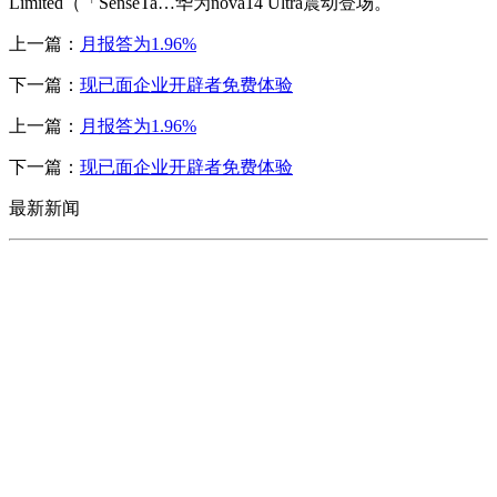
Limited（「SenseTa…华为nova14 Ultra震动登场。
上一篇：
月报答为1.96%
下一篇：
现已面企业开辟者免费体验
上一篇：
月报答为1.96%
下一篇：
现已面企业开辟者免费体验
最新新闻
CONTACT US
联系我们
名称：辽宁FH至尊官网金属科技有限公司