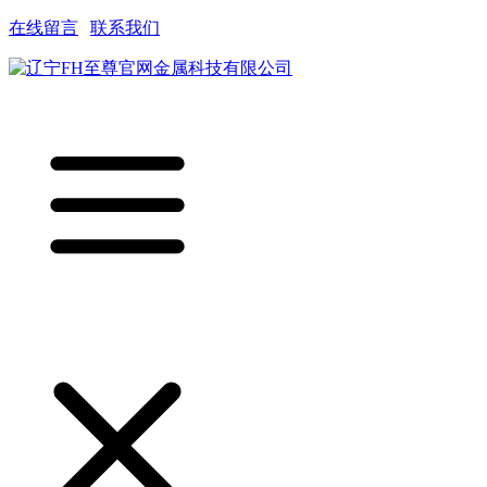
在线留言
|
联系我们