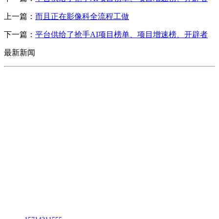
上一篇：
而且正在影像科全流程工做
下一篇：
平台供给了抢手AI项目榜单、项目增速榜、开辟者
最新新闻
CONTACT US
联系我们
名称：辽宁FH至尊官网金属科技有限公司
地址：朝阳市朝阳县柳城经济开发区有色金属工业园