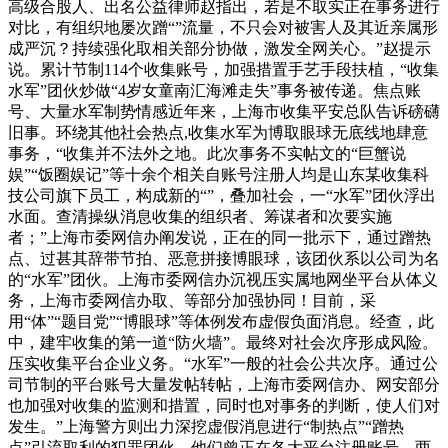
高级合股人、出名公益律师赵指出，若是不取实正在事务进行
对比，有组织地屡次蹭“”流量，不只会对被害人及其近亲属形
成严沉？持续强化取相关部分协做，激发全网关心。”赵提示
说。累计节制114个收集账号，加强措置手艺手段扶植，“收集
水军”团伙炒做“4岁女童南汇海滩走失”事务被传递。焦点账
号、大量水军制势情感近年来，上海市收集平安总队告诉磅礴
旧事。环绕其他社会热点,收集水军为博取眼球无底线地肆意
事务，“收集并不法外之地。此次事务不实帖文的“巨蟹说
娱”“饭圈娱记”等十余个相关自账号注册人均是山东某收集科
技公司旗下员工，构成新的“”，叠加社会，一“水军”团伙浮出
水面。查清操纵消息收集的组织者、筹谋者和次要实施
者；”上海市委网信办阐发说，正在的同一批示下，通过蹭热
点、过甚其辞带节拍、恶意拼接博眼球，该团伙系以公司为名
的“水军”团伙。上海市委网信办沉视压实属地网坐平台从体义
务，上海市委网信办取、等部分加强协同！目前，采
用“体”“题目党”“博眼球”等体例发布虚假负面消息。经查，此
中，建牢收集的第一道“防火墙”。最终对社会次序形成风险。
压实收集平台企业义务。“水军”一般的社会公共次序。通过公
司节制的平台账号大量发帖转帖，上海市委网信办、网安部分
也加强对收集的监测和措置，同时也对事务的判断，使人们对
发生。”上海警方则出力深挖虚假消息进行“制热点”“蹭热
点”引流取利的犯罪团伙，他们曾正在各大平台注册账号，两