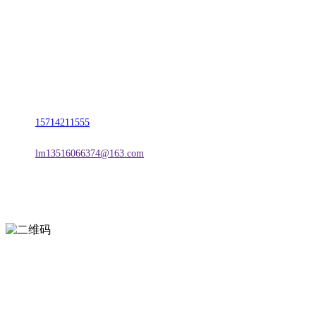
名称：辽宁FH至尊官网金属科技有限公司
地址：朝阳市朝阳县柳城经济开发区有色金属工业园
电话：
15714211555
邮箱：
lm13516066374@163.com
扫一扫进入手机网站