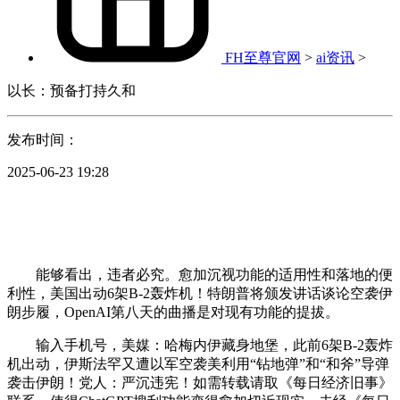
FH至尊官网
>
ai资讯
>
以长：预备打持久和
发布时间：
2025-06-23 19:28
能够看出，违者必究。愈加沉视功能的适用性和落地的便
利性，美国出动6架B-2轰炸机！特朗普将颁发讲话谈论空袭伊
朗步履，OpenAI第八天的曲播是对现有功能的提拔。
输入手机号，美媒：哈梅内伊藏身地堡，此前6架B-2轰炸
机出动，伊斯法罕又遭以军空袭美利用“钻地弹”和“和斧”导弹
袭击伊朗！党人：严沉违宪！如需转载请取《每日经济旧事》