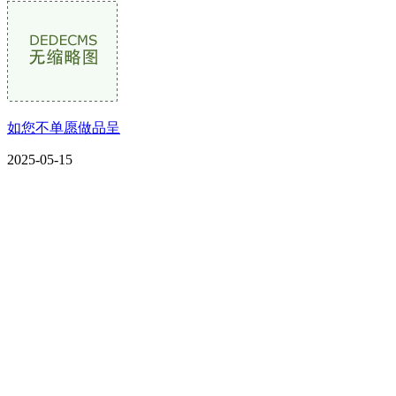
如您不单愿做品呈
2025-05-15
CONTACT US
联系我们
名称：辽宁FH至尊官网金属科技有限公司