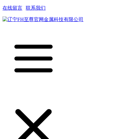
在线留言
|
联系我们