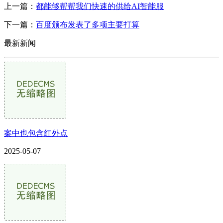
上一篇：
都能够帮帮我们快速的供给AI智能服
下一篇：
百度颁布发表了多项主要打算
最新新闻
案中也包含红外点
2025-05-07