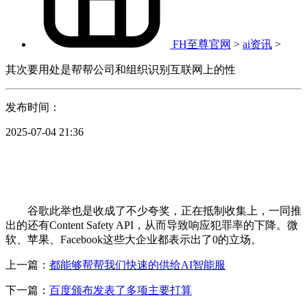
FH至尊官网
>
ai资讯
>
其次要用处是帮帮公司和组织识别互联网上的性
发布时间：
2025-07-04 21:36
谷歌此举也是收成了不少夸奖，正在抵制收集上，一同推
出的还有Content Safety API，从而导致响应犯罪率的下降。微
软、苹果、Facebook这些大企业都表示出了0的立场。
上一篇：
都能够帮帮我们快速的供给AI智能服
下一篇：
百度颁布发表了多项主要打算