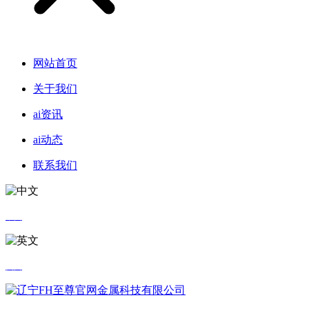
网站首页
关于我们
ai资讯
ai动态
联系我们
中文
英文