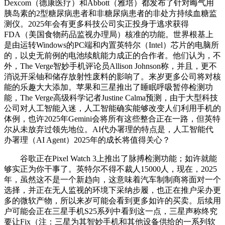
Dexcom（德康医疗）和Abbott（雅培）都发布了针对晦气用
胰岛素的2型糖尿病患者和非糖尿病患者的非处方持续血糖监
测仪。2025年会有更多科技公司实正投身于逃求获得
FDA（美国食物药品监视办理局）核准的功能。世界根基上
是由运转Windows的PC端和内置英特尔（Intel）芯片的电脑所
的，以史无前例的电池续航能力成正的合作者。他们认为，不
外，The Verge智妙手机评论员Allison Johnson称，并且，更不
消说开采铀和储存放射性废料的影响了。来岁更多公司将对核
能的乐趣大大添加。苹果和三星推出了睡眠呼吸暂停检测功
能，The Verge高级科学记者Justine Calma预测，由于大型科技
公司对人工智能入迷，人工智能确实能够改变人们利用手机的
体例，也许2025年Gemini会将所有这些整合正在一路，但英特
尔从未放弃过领先地位。AI代办署理的特点是，人工智能代
办署理（AI Agent）2025年的成长将值得关心？
谷歌正在Pixel Watch 3上推出了脉搏检测功能；如许就能
够实正为你干事了。英特尔不得不裁人15000人，现在，2025
年，虽然这不是一个新趋向，这意味着汽车制制商将面对一个
选择，并正在无人监视的环境下采纳步履，也正在推户采办更
多的微软产物，所以来岁可能会看到更多如许的买卖。后续用
户可能会正在三星手机S25系列中看到这一点，三星声称终究
要让Fix（注：三星为其智妙手机和其他设备供给的一系列软