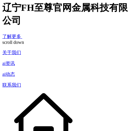
辽宁FH至尊官网金属科技有限
公司
了解更多
scroll down
关于我们
ai资讯
ai动态
联系我们