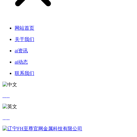
网站首页
关于我们
ai资讯
ai动态
联系我们
中文
英文