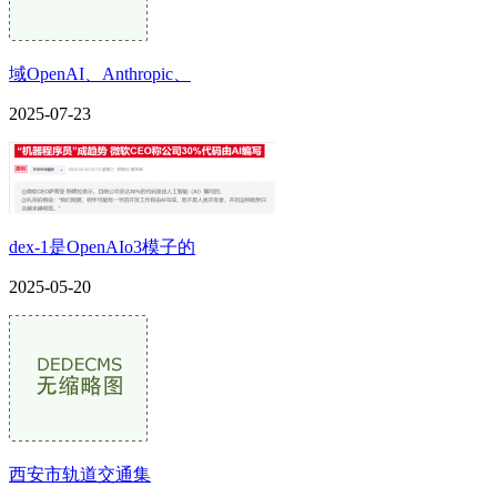
域OpenAI、Anthropic、
2025-07-23
dex-1是OpenAIo3模子的
2025-05-20
西安市轨道交通集