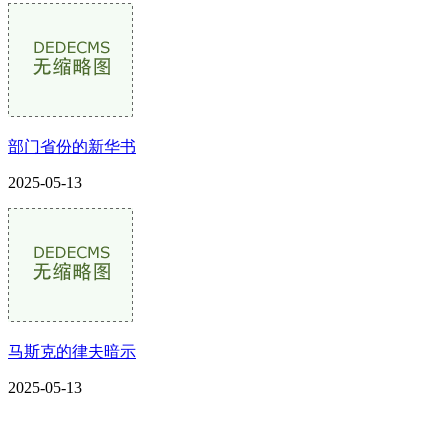
部门省份的新华书
2025-05-13
马斯克的律夫暗示
2025-05-13