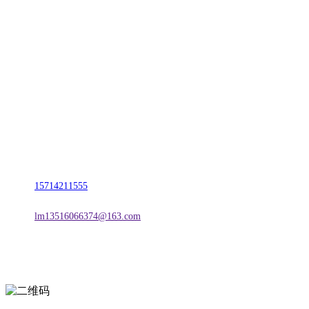
CONTACT US
联系我们
名称：辽宁FH至尊官网金属科技有限公司
地址：朝阳市朝阳县柳城经济开发区有色金属工业园
电话：
15714211555
邮箱：
lm13516066374@163.com