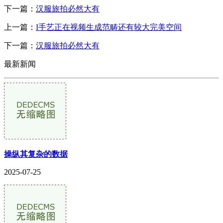
下一篇：
汉服旅拍必然大有
上一篇：
I手艺正在视频生成范畴还有较大完美空间
下一篇：
汉服旅拍必然大有
最新新闻
操纵其复杂的数据
2025-07-25