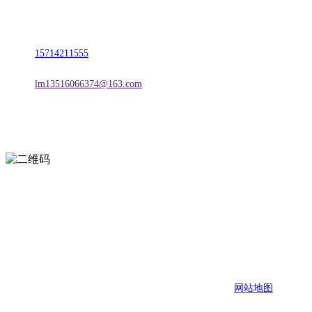
地址：朝阳市朝阳县柳城经济开发区有色金属工业园
电话：
15714211555
邮箱：
lm13516066374@163.com
扫一扫进入手机网站
页面版权归辽宁FH至尊官网金属科技有限公司 所有
网站地图