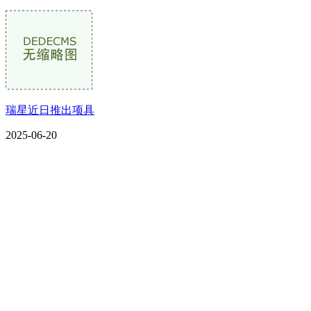
瑞星近日推出项具
2025-06-20
CONTACT US
联系我们
名称：辽宁FH至尊官网金属科技有限公司