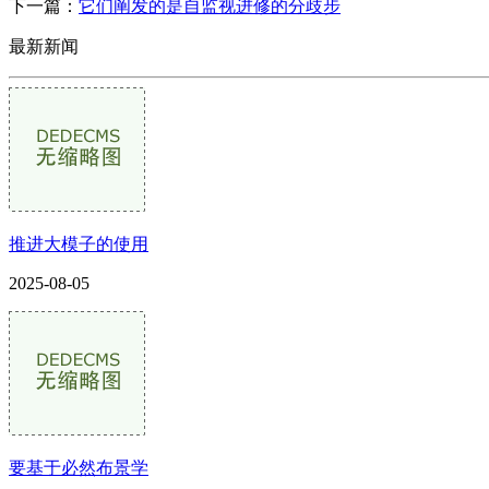
下一篇：
它们阐发的是自监视进修的分歧步
最新新闻
推进大模子的使用
2025-08-05
要基于必然布景学