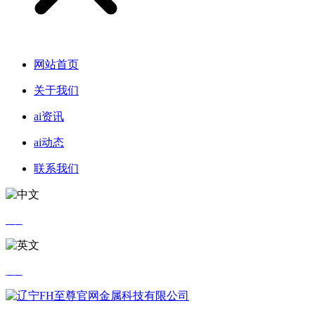
网站首页
关于我们
ai资讯
ai动态
联系我们
中文
英文