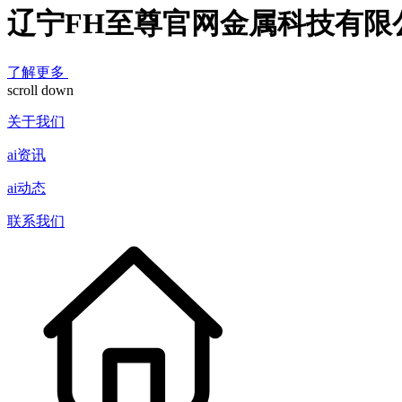
辽宁FH至尊官网金属科技有限
了解更多
scroll down
关于我们
ai资讯
ai动态
联系我们