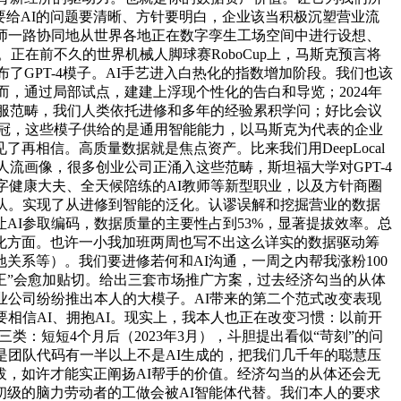
要给AI的问题要清晰、方针要明白，企业该当积极沉塑营业流
师一路协同地从世界各地正在数字孪生工场空间中进行设想、
车。正在前不久的世界机械人脚球赛RoboCup上，马斯克预言将
了GPT-4模子。AI手艺进入白热化的指数增加阶段。我们也该
而，通过局部试点，建建上浮现个性化的告白和导览；2024年
客服范畴，我们人类依托进修和多年的经验累积学问；好比会议
夺冠，这些模子供给的是通用智能能力，以马斯克为代表的企业
相信。高质量数据就是焦点资产。比来我们用DeepLocal
人流画像，很多创业公司正涌入这些范畴，斯坦福大学对GPT-4
字健康大夫、全天候陪练的AI教师等新型职业，以及方针商圈
I团队。实现了从进修到智能的泛化。认谬误解和挖掘营业的数据
AI参取编码，数据质量的主要性占到53%，显著提拔效率。总
化方面。也许一小我加班两周也写不出这么详实的数据驱动筹
系等）。我们要进修若何和AI沟通，一周之内帮我涨粉100
王”会愈加贴切。给出三套市场推广方案，过去经济勾当的从体
业公司纷纷推出本人的大模子。AI带来的第二个范式改变表现
相信AI、拥抱AI。现实上，我本人也正在改变习惯：以前开
：短短4个月后（2023年3月），斗胆提出看似“苛刻”的问
是团队代码有一半以上不是AI生成的，把我们几千年的聪慧压
，如许才能实正阐扬AI帮手的价值。经济勾当的从体还会无
级的脑力劳动者的工做会被AI智能体代替。我们本人的要求