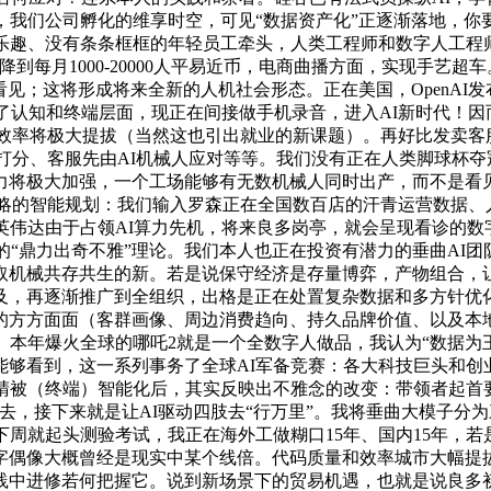
，我们公司孵化的维享时空，可见“数据资产化”正逐渐落地，你
感乐趣、没有条条框框的年轻员工牵头，人类工程师和数字人工程
到每月1000-20000人平易近币，电商曲播方面，实现手艺超
见；这将形成将来全新的人机社会形态。正在美国，OpenAI发布
了认知和终端层面，现正在间接做手机录音，进入AI新时代！因
？社会效率将极大提拔（当然这也引出就业的新课题）。再好比发卖
初选打分、客服先由AI机械人应对等等。我们没有正在人类脚球杯
极大加强，一个工场能够有无数机械人同时出产，而不是看见了再
策略的智能规划：我们输入罗森正在全国数百店的汗青运营数据、
英伟达由于占领AI算力先机，将来良多岗亭，就会呈现看诊的数
AI界的“鼎力出奇不雅”理论。我们本人也正在投资有潜力的垂曲A
机械共存共生的新。若是说保守经济是存量博弈，产物组合，让
及，再逐渐推广到全组织，出格是正在处置复杂数据和多方针优
方方面面（客群画像、周边消费趋向、持久品牌价值、以及本地关
。本年爆火全球的哪吒2就是一个全数字人做品，我认为“数据为
够看到，这一系列事务了全球AI军备竞赛：各大科技巨头和创
睛被（终端）智能化后，其实反映出不雅念的改变：带领者起首要
，接下来就是让AI驱动四肢去“行万里”。我将垂曲大模子分为三类
下周就起头测验考试，我正在海外工做糊口15年、国内15年，若
字偶像大概曾经是现实中某个线倍。代码质量和效率城市大幅提拔
践中进修若何把握它。说到新场景下的贸易机遇，也就是说良多初