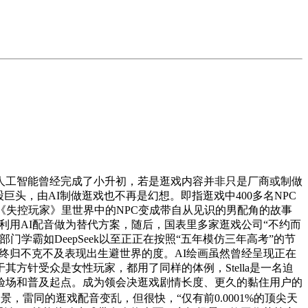
人工智能曾经完成了小升初，若是逛戏内容并非只是厂商或制做
头，由AI制做逛戏也不再是幻想。即指逛戏中400多名NPC
《失控玩家》里世界中的NPC变成带自从见识的男配角的故事
试利用AI配音做为替代方案，随后，国表里多家逛戏公司“不约而
学霸如DeepSeek以至正正在按照“五年模仿三年高考”的节
终归不克不及表现出生避世界的度。AI绘画虽然曾经呈现正在
针受众是女性玩家，都用了同样的体例，Stella是一名迫
验场和普及起点。成为领会决逛戏剧情长度、更久的黏住用户的
，雷同的逛戏配音变乱，但很快，“仅有前0.0001%的顶尖天