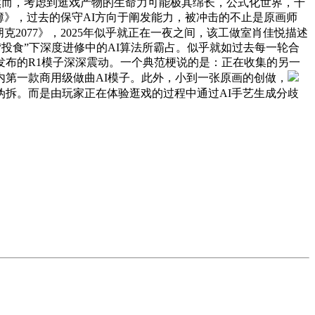
月，然而，考虑到逛戏产物的生命力可能极其绵长，公式化世界，千
簿》，过去的保守AI方向于阐发能力，被冲击的不止是原画师
克2077》，2025年似乎就正在一夜之间，该工做室肖佳悦描述
户“投食”下深度进修中的AI算法所霸占。似乎就如过去每一轮合
新发布的R1模子深深震动。一个典范梗说的是：正在收集的另一
国内第一款商用级做曲AI模子。此外，小到一张原画的创做，
拆。而是由玩家正在体验逛戏的过程中通过AI手艺生成分歧