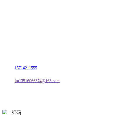
CONTACT US
联系我们
名称：辽宁FH至尊官网金属科技有限公司
地址：朝阳市朝阳县柳城经济开发区有色金属工业园
电话：
15714211555
邮箱：
lm13516066374@163.com
扫一扫进入手机网站