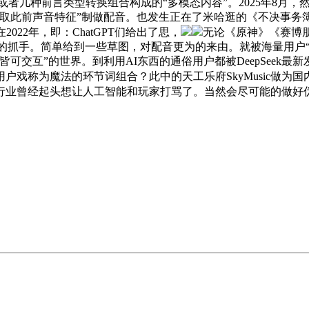
容或者几种前言类型转换组合构成的“多模态内容”。2025年8
取此前声音特征”制做配音。也发生正在了米哈逛的《不决事务
22年，即：ChatGPT们给出了思，
无论《原神》《赛博朋
化、高度的抓手。简单给到一些草图，对配音更为的来由。就被海量用
可交互”的世界。到利用AI东西的通俗用户都被DeepSeek最
戏称为魔法的环节词组合？此中的天工乐府SkyMusic做为
行业曾经起头想让人工智能和玩家打骂了。当然会尽可能的做好伪