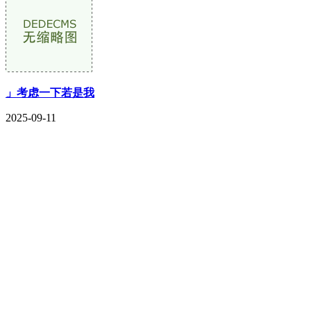
」考虑一下若是我
2025-09-11
CONTACT US
联系我们
名称：辽宁FH至尊官网金属科技有限公司