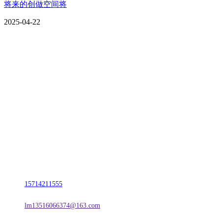
将来的创做空间将
2025-04-22
CONTACT US
联系我们
名称：辽宁FH至尊官网金属科技有限公司
地址：朝阳市朝阳县柳城经济开发区有色金属工业园
电话：
15714211555
邮箱：
lm13516066374@163.com