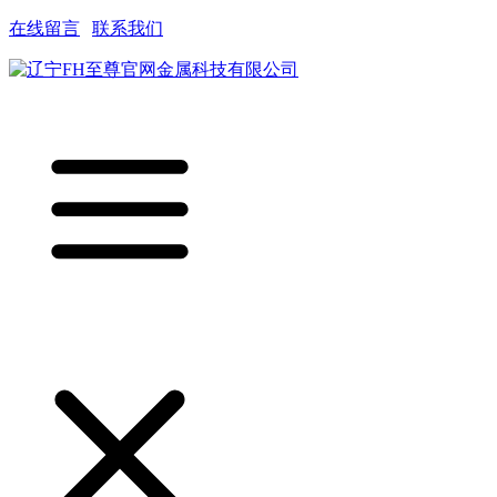
在线留言
|
联系我们