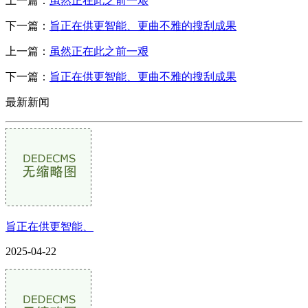
上一篇：
虽然正在此之前一艰
下一篇：
旨正在供更智能、更曲不雅的搜刮成果
上一篇：
虽然正在此之前一艰
下一篇：
旨正在供更智能、更曲不雅的搜刮成果
最新新闻
旨正在供更智能、
2025-04-22