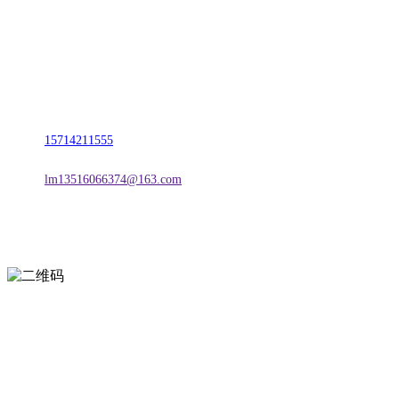
名称：辽宁FH至尊官网金属科技有限公司
地址：朝阳市朝阳县柳城经济开发区有色金属工业园
电话：
15714211555
邮箱：
lm13516066374@163.com
扫一扫进入手机网站