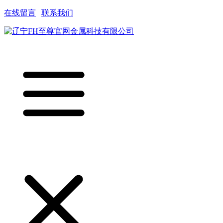
在线留言
|
联系我们